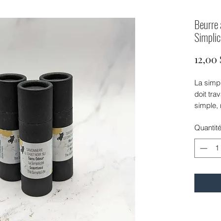
Beurre 
Simplic
12,00
La simpl
doit tra
simple, 
Quantit
Format 
Ingrédi
kernel o
butter, 