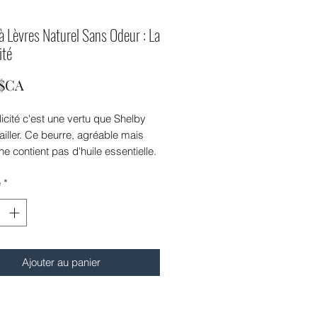
à Lèvres Naturel Sans Odeur : La
ité
Prix
 $CA
icité c'est une vertu que Shelby
vailler. Ce beurre, agréable mais
ne contient pas d'huile essentielle.
é
*
de 10g.
ents INCI: Argania spinosa
il, Mangifera indica (mango) seed
Candelilla cera, Tocopherol.
Ajouter au panier