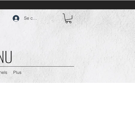
Se connecter
 NU
nels
Plus