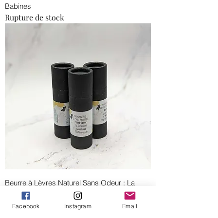
Babines
Rupture de stock
Beurre à Lèvres Naturel Sans Odeur : La
Simplicité
Prix
12,00 $CA
Facebook
Instagram
Email