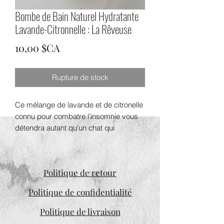
Bombe de Bain Naturel Hydratante
Lavande-Citronnelle : La Rêveuse
Prix
10,00 $CA
Rupture de stock
Ce mélange de lavande et de citronelle
connu pour combatre l'insomnie vous
détendra autant qu'un chat qui
ronronne à vos côtés. Il vous sera facile
de rêvasser dans la baignoire avec La
rêveuse.
Politique de retour
Bombe hydrante de 150g.
Politique de confidentialité
Ingrédients INCI: Sodium bicarbonate,
Politique de livraison
Citric acid, Sodium chloride,