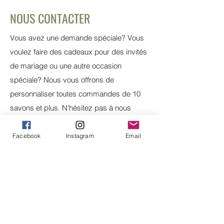
Butyrospermum Parkii (shea) butter,
NOUS CONTACTER
Vitis vinifera (grape) seed oil,
Lavandula angustifolia, Cymbopogon
Vous avez une demande spéciale? Vous
nardus (citronella) oil, Kaolin, Lavandula
voulez faire des cadeaux pour des invités
angustifolia flower.
de mariage ou une autre occasion
spéciale? Nous vous offrons de
personnaliser toutes commandes de 10
savons et plus. N'hésitez pas à nous
contacter pour vos demandes.
Facebook
Instagram
Email