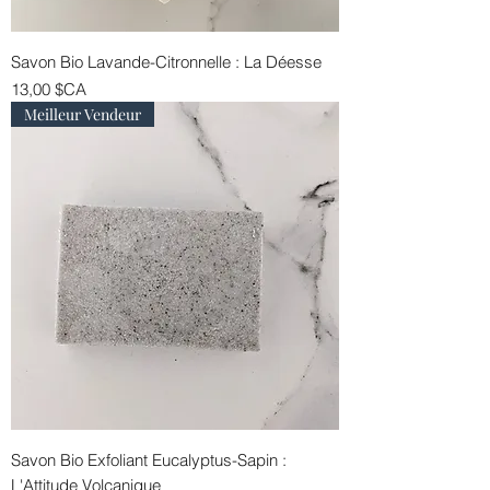
Savon Bio Lavande-Citronnelle : La Déesse
Prix
13,00 $CA
Meilleur Vendeur
Savon Bio Exfoliant Eucalyptus-Sapin :
L'Attitude Volcanique